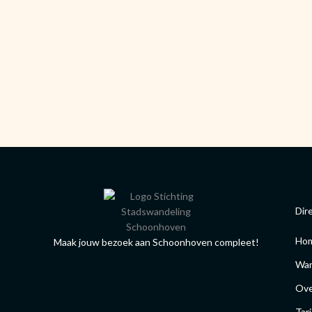
Dir
Ho
Maak jouw bezoek aan Schoonhoven compleet!
Wan
Ove
Tar