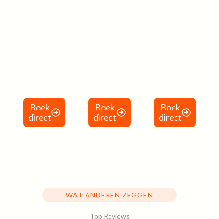
Historische
Zilver
Kerken en
Wandeling
Wandeling
Kloosters
Boek
Boek
Boek
direct
direct
direct
WAT ANDEREN ZEGGEN
Top Reviews